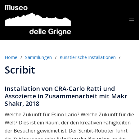
Zum
Inhalt
springen
Me
ums
Home
/
Sammlungen
/
Künstlerische Installationen
/
Scribit
Installation von CRA-Carlo Ratti und
Assozierte in Zusammenarbeit mit Makr
Shakr, 2018
Welche Zukunft für Esino Lario? Welche Zukunft für die
Welt? Dies ist ein Raum, der den kreativen Fähigkeiten
der Besucher gewidmet ist: Der Scribit-Roboter führt
die Zeichnungen oder Schriften der Besucher an der