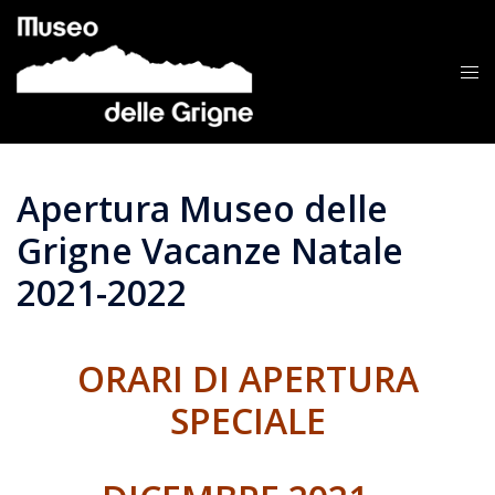
Vai
al
contenuto
Mos
me
Apertura Museo delle
Grigne Vacanze Natale
2021-2022
ORARI DI APERTURA
SPECIALE