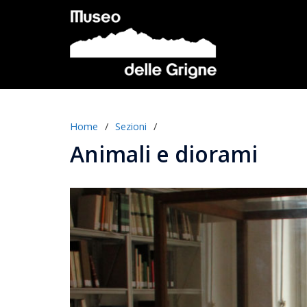
Vai
al
contenuto
Home
/
Sezioni
/
Animali e diorami