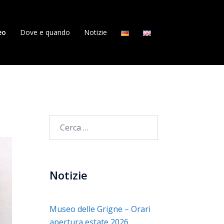
eo
Dove e quando
Notizie
Ricerca
per:
Notizie
Museo delle Grigne – Orari
apertura estate 2026