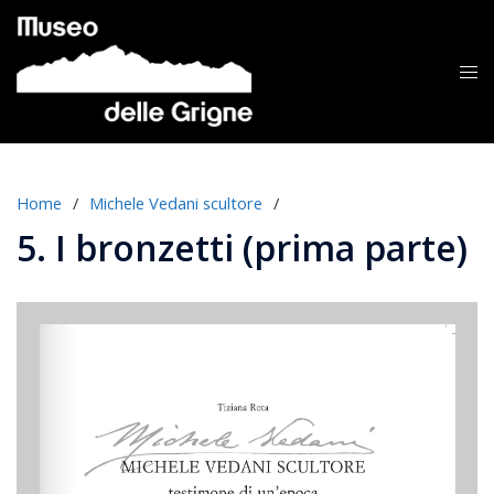
Vai
al
contenuto
Mos
me
Home
/
Michele Vedani scultore
/
5. I bronzetti (prima parte)