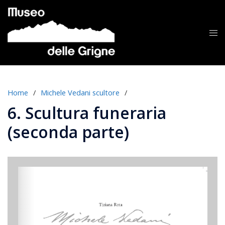
Vai
al
contenuto
Mos
me
Home
/
Michele Vedani scultore
/
6. Scultura funeraria
(seconda parte)